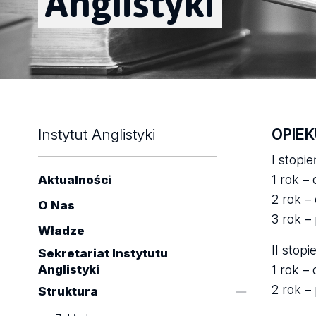
Anglistyki
Instytut Anglistyki
OPIE
I stopie
1 rok –
Aktualności
2 rok –
O Nas
3 rok –
Władze
II stopi
Sekretariat Instytutu
Anglistyki
1 rok –
2 rok –
Struktura