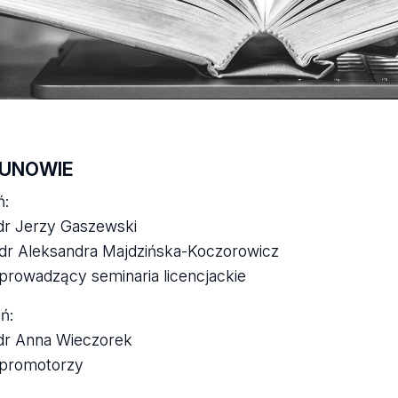
KUNOWIE
ń:
 dr Jerzy Gaszewski
 dr Aleksandra Majdzińska-Koczorowicz
 prowadzący seminaria licencjackie
eń:
 dr Anna Wieczorek
 promotorzy