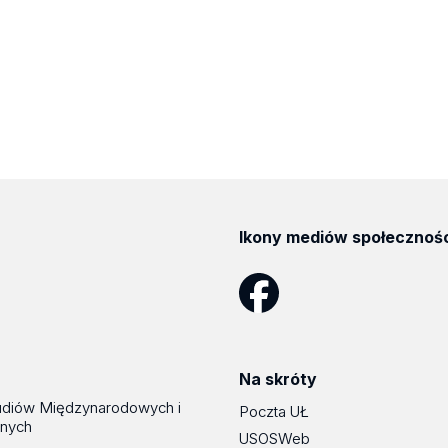
Ikony mediów społecznoś
Facebook
Na skróty
udiów Międzynarodowych i
Poczta UŁ
znych
USOSWeb