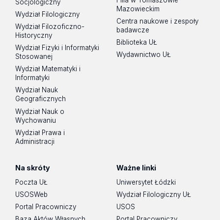
Socjologiczny
Mazowieckim
Wydział Filologiczny
Centra naukowe i zespoły
Wydział Filozoficzno-
badawcze
Historyczny
Biblioteka UŁ
Wydział Fizyki i Informatyki
Wydawnictwo UŁ
Stosowanej
Wydział Matematyki i
Informatyki
Wydział Nauk
Geograficznych
Wydział Nauk o
Wychowaniu
Wydział Prawa i
Administracji
Na skróty
Ważne linki
Poczta UŁ
Uniwersytet Łódzki
USOSWeb
Wydział Filologiczny UŁ
Portal Pracowniczy
USOS
Baza Aktów Własnych
Portal Pracowniczy